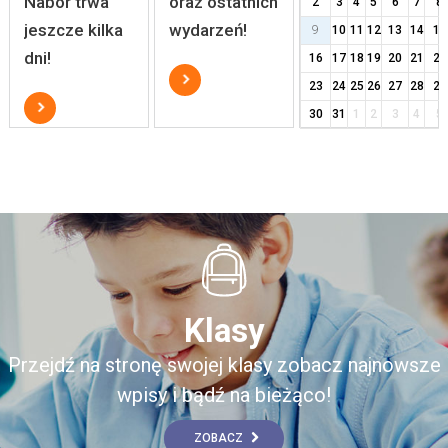
Nabór trwa
oraz ostatnich
2
3
4
5
6
7
8
jeszcze kilka
wydarzeń!
9
10
11
12
13
14
15
dni!
16
17
18
19
20
21
22
23
24
25
26
27
28
29
30
31
1
2
3
4
5
Klasy
Przejdź na stronę swojej klasy zobacz najnowsze
wpisy i bądź na bieżąco!
ZOBACZ