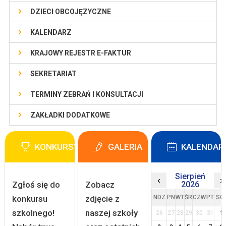
DZIECI OBCOJĘZYCZNE
KALENDARZ
KRAJOWY REJESTR E-FAKTUR
SEKRETARIAT
TERMINY ZEBRAŃ I KONSULTACJI
ZAKŁADKI DODATKOWE
KONKURSY
GALERIA
KALENDAR
Sierpień
‹
›
Zgłoś się do
Zobacz
2026
konkursu
zdjęcie z
NDZ
PN
WT
ŚR
CZW
PT
SO
szkolnego!
naszej szkoły
26
27
28
29
30
31
1