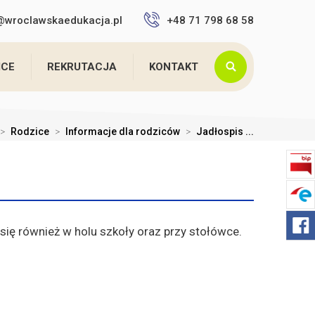
4@wroclawskaedukacja.pl
+48 71 798 68 58
ICE
REKRUTACJA
KONTAKT
>
Rodzice
>
Informacje dla rodziców
>
Jadłospis ...
się również w holu szkoły oraz przy stołówce.