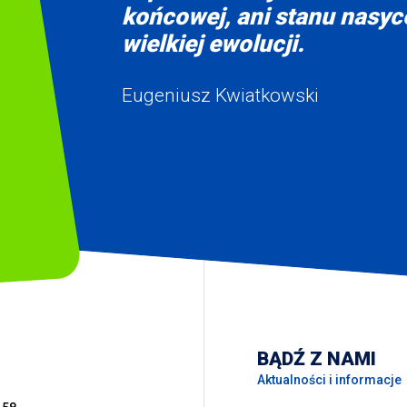
końcowej, ani stanu nasyce
wielkiej ewolucji.
Eugeniusz Kwiatkowski
BĄDŹ Z NAMI
Aktualności i informacje