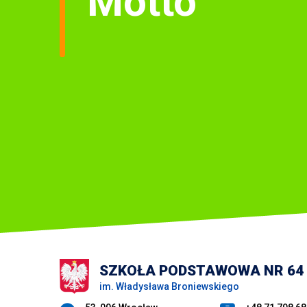
SZKOŁA PODSTAWOWA NR 64
im. Władysława Broniewskiego
Adres pocztowy: