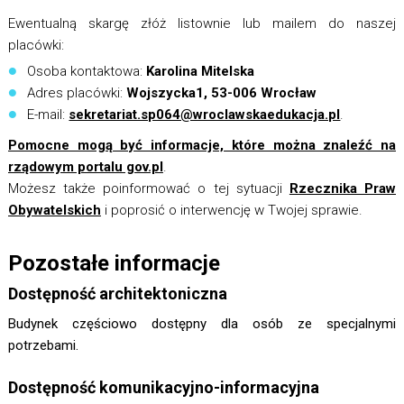
Ewentualną skargę złóż listownie lub mailem do naszej
placówki:
Osoba kontaktowa:
Karolina Mitelska
Adres placówki:
Wojszycka1, 53-006 Wrocław
E-mail:
sekretariat.sp064@wroclawskaedukacja.pl
.
Pomocne mogą być informacje, które można znaleźć na
rządowym portalu gov.pl
.
Możesz także poinformować o tej sytuacji
Rzecznika Praw
Obywatelskich
i poprosić o interwencję w Twojej sprawie.
Pozostałe informacje
Dostępność architektoniczna
Budynek częściowo dostępny dla osób ze specjalnymi
potrzebami.
Dostępność komunikacyjno-informacyjna