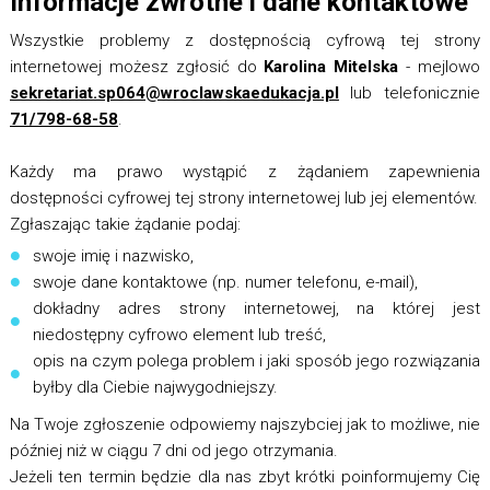
Informacje zwrotne i dane kontaktowe
Wszystkie problemy z dostępnością cyfrową tej strony
internetowej możesz zgłosić do
Karolina Mitelska
- mejlowo
sekretariat.sp064@wroclawskaedukacja.pl
lub telefonicznie
71/798-68-58
.
Każdy ma prawo wystąpić z żądaniem zapewnienia
dostępności cyfrowej tej strony internetowej lub jej elementów.
Zgłaszając takie żądanie podaj:
swoje imię i nazwisko,
swoje dane kontaktowe (np. numer telefonu, e-mail),
dokładny adres strony internetowej, na której jest
niedostępny cyfrowo element lub treść,
opis na czym polega problem i jaki sposób jego rozwiązania
byłby dla Ciebie najwygodniejszy.
Na Twoje zgłoszenie odpowiemy najszybciej jak to możliwe, nie
później niż w ciągu 7 dni od jego otrzymania.
Jeżeli ten termin będzie dla nas zbyt krótki poinformujemy Cię