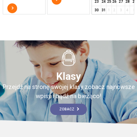
23
24
25
26
27
28
29
30
31
1
2
3
4
5
Klasy
Przejdź na stronę swojej klasy zobacz najnowsze
wpisy i bądź na bieżąco!
ZOBACZ