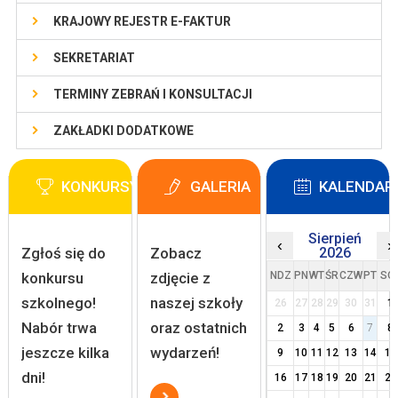
KRAJOWY REJESTR E-FAKTUR
SEKRETARIAT
TERMINY ZEBRAŃ I KONSULTACJI
ZAKŁADKI DODATKOWE
KONKURSY
GALERIA
KALENDAR
Sierpień
‹
›
Zgłoś się do
Zobacz
2026
konkursu
zdjęcie z
NDZ
PN
WT
ŚR
CZW
PT
SO
szkolnego!
naszej szkoły
26
27
28
29
30
31
1
Nabór trwa
oraz ostatnich
2
3
4
5
6
7
8
jeszcze kilka
wydarzeń!
9
10
11
12
13
14
15
dni!
16
17
18
19
20
21
22