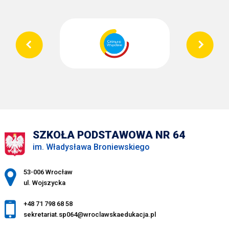
SZKOŁA PODSTAWOWA NR 64
im. Władysława Broniewskiego
Adres pocztowy:
53-006 Wrocław
ul. Wojszycka
+48 71 798 68 58
sekretariat.sp064@wroclawskaedukacja.pl