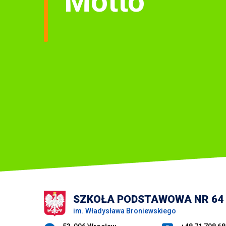
SZKOŁA PODSTAWOWA NR 64
im. Władysława Broniewskiego
Adres pocztowy: