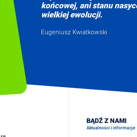
końcowej, ani stanu nasyce
wielkiej ewolucji.
Eugeniusz Kwiatkowski
BĄDŹ Z NAMI
Aktualności i informacje