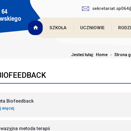
sekretariat.sp06
SZKOŁA
UCZNIOWIE
RODZ
Jesteś tutaj:
Home
>
Strona 
 BIOFEEDBACK
eta Biofeedback
j więcej
nwazyjna metoda terapii