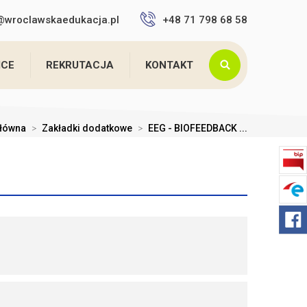
4@wroclawskaedukacja.pl
+48 71 798 68 58
ICE
REKRUTACJA
KONTAKT
główna
>
Zakładki dodatkowe
>
EEG - BIOFEEDBACK ...