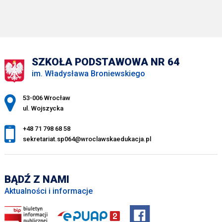
SZKOŁA PODSTAWOWA NR 64
im. Władysława Broniewskiego
Adres pocztowy:
53-006 Wrocław
ul. Wojszycka
+48 71 798 68 58
sekretariat.sp064@wroclawskaedukacja.pl
BĄDŹ Z NAMI
Aktualności i informacje