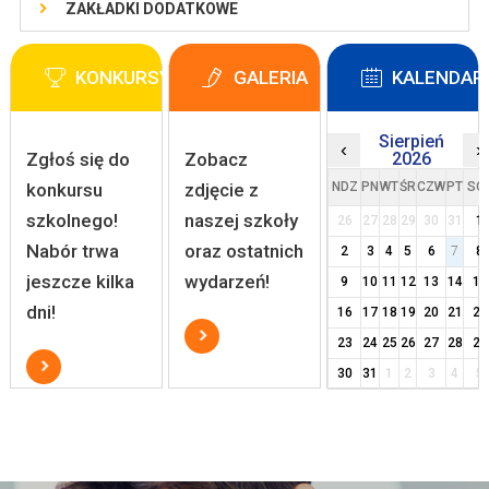
ZAKŁADKI DODATKOWE
KONKURSY
GALERIA
KALENDAR
Sierpień
‹
›
Zgłoś się do
Zobacz
2026
konkursu
zdjęcie z
NDZ
PN
WT
ŚR
CZW
PT
SO
szkolnego!
naszej szkoły
26
27
28
29
30
31
1
Nabór trwa
oraz ostatnich
2
3
4
5
6
7
8
jeszcze kilka
wydarzeń!
9
10
11
12
13
14
15
dni!
16
17
18
19
20
21
22
23
24
25
26
27
28
29
30
31
1
2
3
4
5