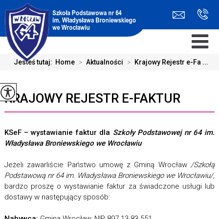
Jesteś tutaj:
Home
>
Aktualności
>
Krajowy Rejestr e-Fa ...
KRAJOWY REJESTR E-FAKTUR
KSeF – wystawianie faktur dla
Szkoły Podstawowej nr 64 im.
Władysława Broniewskiego we Wrocławiu
Jeżeli zawarliście Państwo umowę z Gminą Wrocław
/Szkołą
Podstawową nr 64 im. Władysława Broniewskiego we Wrocławiu/
,
bardzo proszę o wystawianie faktur za świadczone usługi lub
dostawy w następujący sposób:
Nabywca:
Gmina Wrocław, NIP 897 13 83 551