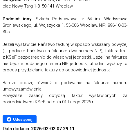
plac Nowy Targ 1-8, 50-141 Wrocław
Podmiot inny:
Szkoła Podstawowa nr 64 im. Władysława
Broniewskiego, ul. Wojszycka 1, 53-006 Wrocław, NIP: 896-10-03-
305
Jeżeli wystawicie Państwo fakturę w sposób wskazany powyżej
(tj. podacie Państwo na fakturze dwa numery NIP), faktura trafi
z KSeF bezpośrednio do właściwej jednostki. Jeżeli na fakturze
nie będzie podanego numeru NIP jednostki, utrudni i wydłuży to
proces przydzielania faktury do odpowiedniej jednostki.
Bardzo proszę również o podawanie na fakturze numeru
umowy/zamówienia.
Powyższe zasady dotyczą faktur wystawionych za
pośrednictwem KSeF od dnia 01 lutego 2026 r.
Udostępnij
Data dodania:
2026-02-02 07:29:11